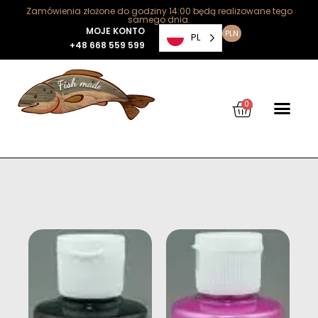
Zamówienia złożone do godziny 14:00 będą realizowane tego
samego dnia.
MOJE KONTO
PLN
PL
+48 668 559 599
0