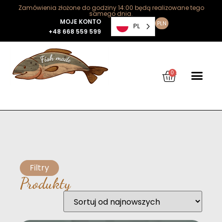
Zamówienia złożone do godziny 14:00 będą realizowane tego
samego dnia.
MOJE KONTO
PLN
PL
+48 668 559 599
0
Filtry
Produkty