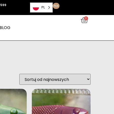
 599
PLN
PL
0
BLOG