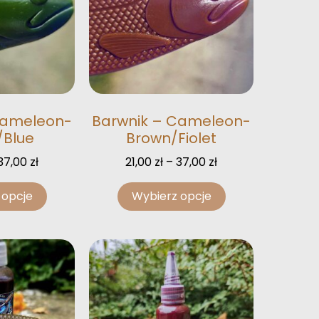
Cameleon-
Barwnik – Cameleon-
/Blue
Brown/Fiolet
37,00
zł
21,00
zł
–
37,00
zł
 opcje
Wybierz opcje