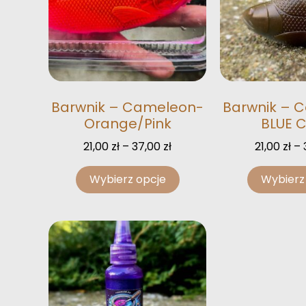
Barwnik – Cameleon-
Barwnik – 
Orange/Pink
BLUE 
21,00
zł
–
37,00
zł
21,00
zł
–
Wybierz opcje
Wybierz