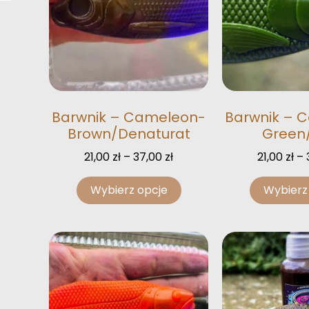
Barwnik – Cameleon-
Barwnik – 
Brown/Denaturat
Green
21,00
zł
–
37,00
zł
21,00
zł
–
Wybierz opcje
Wybierz