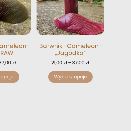
Cameleon-
Barwnik -Cameleon-
CRAW
„Jagódka”
37,00
zł
21,00
zł
–
37,00
zł
 opcje
Wybierz opcje