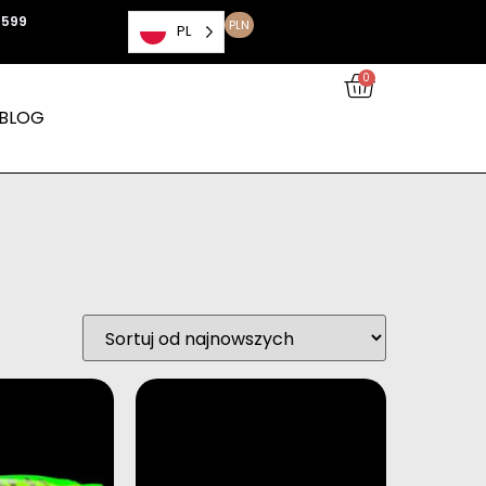
 599
PLN
PL
0
BLOG