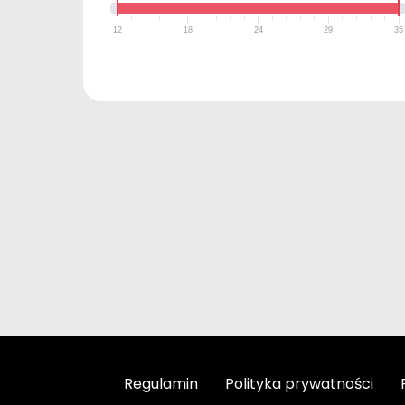
12
18
24
29
35
Regulamin
Polityka prywatności