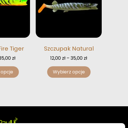
ire Tiger
Szczupak Natural
35,00
zł
12,00
zł
–
35,00
zł
 opcje
Wybierz opcje