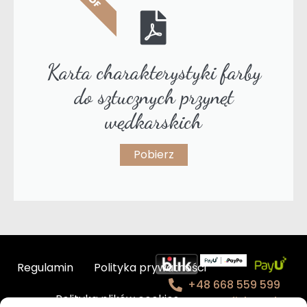
Karta charakterystyki farby
do sztucznych przynęt
wędkarskich
Pobierz
Regulamin
Polityka prywatności
+48 668 559 599
Polityka plików cookies
contact@fishmade.e