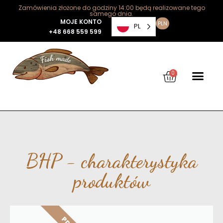
Zamówienia złożone do godziny 14:00 będą realizowane tego
samego dnia.
MOJE KONTO
PLN
PL
+48 668 559 599
0
BHP - charakterystyka
produktów
PDF