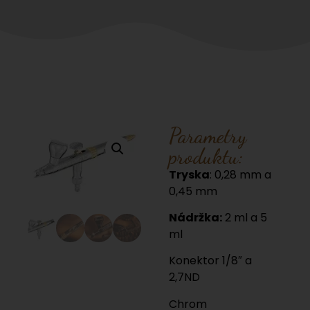
Parametry
produktu:
Tryska
: 0,28 mm a
0,45 mm
Nádržka:
2 ml a 5
ml
Konektor 1/8″ a
2,7ND
Chrom