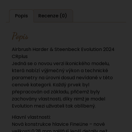
Popis
Recenze (0)
Popis
Airbrush Harder & Steenbeck Evolution 2024
CRplus
Jedná se o novou verzi ikonického modelu,
která nabízí výjimečný výkon a technické
parametry na úrovni dosud nevídané v této
cenové kategorii. Každý prvek byl
přepracován od základu, přičemž byly
zachovány vlastnosti, díky nimž je model
Evolution mezi uživateli tak oblíbený.
Hlavní vlastnosti:
Nová konstrukce hlavice FineLine – nové
velikosti 0,28 mm zajišťují lepší detaily než