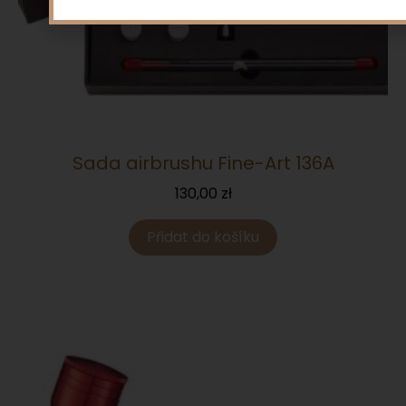
Sada airbrushu Fine-Art 136A
130,00
zł
Přidat do košíku