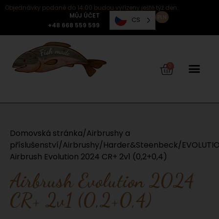
Objednávky podané do 14:00 budou vyřízeny ještě týž den.
MŮJ ÚČET
PLN
CS
+48 668 559 599
0
Domovská stránka
/
Airbrushy a
příslušenství
/
Airbrushy
/
Harder&Steenbeck
/
EVOLUTI
Airbrush Evolution 2024 CR+ 2v1 (0,2+0,4)
Airbrush Evolution 2024
CR+ 2v1 (0,2+0,4)