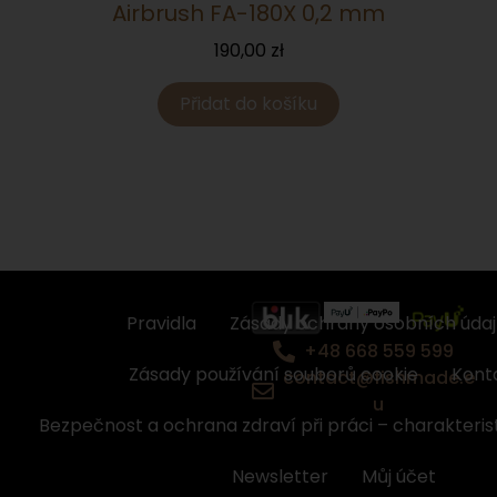
Airbrush FA-180X 0,2 mm
190,00
zł
Přidat do košíku
Pravidla
Zásady ochrany osobních úda
+48 668 559 599
Zásady používání souborů cookie
Kont
contact@fishmade.e
u
Bezpečnost a ochrana zdraví při práci – charakteris
Newsletter
Můj účet