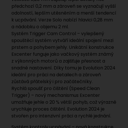
předchozí 0,2 mm a zároveň se vyznačují vyšší
odolností, lepším utěsněním a menší tendencí
k ucpávání. Verze Solo nabízí hlavici 0,28 mm
a nádobku o objemu 2 ml.
Systém Trigger Cam Control – vylepšený
spouštěcí systém vytváří ideální spojení mezi
prstem a pohybem jehly. Unikátní konstrukce
Excenter funguje jako vačkový systém známý
z výkonných motorů a zajišťuje přesnost a
snadné nastavení. Díky tomu je Evolution 2024
ideální pro práci na detailech a zároveň
zůstává přátelský i pro začátečníky.
Rychlá spoušť pro čištění (Speed Clean
Trigger) – nový mechanismus Excenter
umožňuje jehle o 20 % větší pohyb, což výrazně
urychluje proces čištění. Evolution 2024 je
stvořen pro intenzivní práci a rychlé jednání.
Systém kontroly ucpávání – nová konstrukce