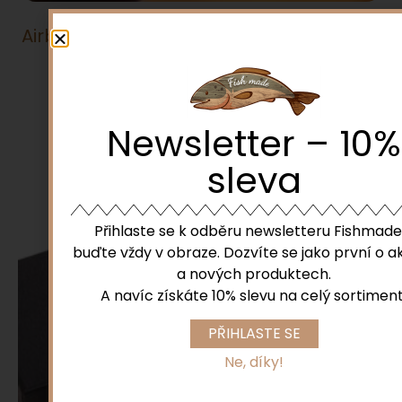
Airbrush H&S INFINITY 2024 CRplus SOLO
1 200,00
zł
Přidat do košíku
Newsletter – 10%
sleva
Přihlaste se k odběru newsletteru Fishmade
buďte vždy v obraze. Dozvíte se jako první o a
a nových produktech.
A navíc získáte 10% slevu na celý sortiment
PŘIHLASTE SE
Ne, díky!