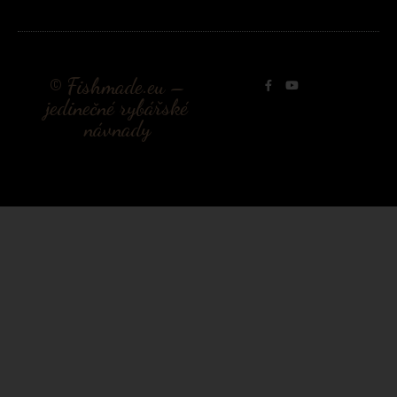
© Fishmade.eu –
jedinečné rybářské
návnady