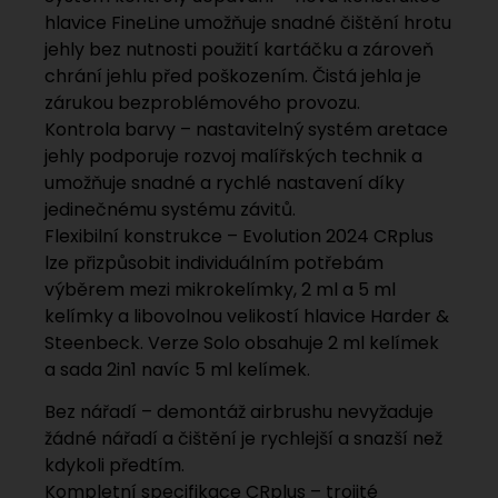
hlavice FineLine umožňuje snadné čištění hrotu
jehly bez nutnosti použití kartáčku a zároveň
chrání jehlu před poškozením. Čistá jehla je
zárukou bezproblémového provozu.
Kontrola barvy – nastavitelný systém aretace
jehly podporuje rozvoj malířských technik a
umožňuje snadné a rychlé nastavení díky
jedinečnému systému závitů.
Flexibilní konstrukce – Evolution 2024 CRplus
lze přizpůsobit individuálním potřebám
výběrem mezi mikrokelímky, 2 ml a 5 ml
kelímky a libovolnou velikostí hlavice Harder &
Steenbeck. Verze Solo obsahuje 2 ml kelímek
a sada 2in1 navíc 5 ml kelímek.
Bez nářadí – demontáž airbrushu nevyžaduje
žádné nářadí a čištění je rychlejší a snazší než
kdykoli předtím.
Kompletní specifikace CRplus – trojité