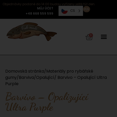
Objednávky podané do 14:00 budou vyřízeny ještě týž den.
MŮJ ÚČET
PLN
CS
+48 668 559 599
0
Domovská stránka
/
Materiály pro rybářské
gumy
/
Barviva
/
Opalující
/ Barvivo – Opalující Ultra
Purple
Barvivo – Opalizující
Ultra Purple