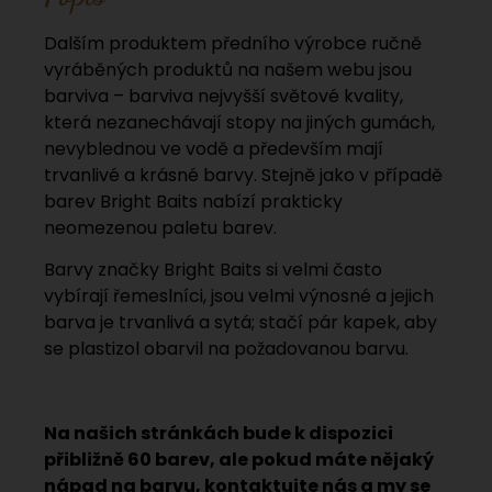
Dalším produktem předního výrobce ručně
vyráběných produktů na našem webu jsou
barviva – barviva nejvyšší světové kvality,
která nezanechávají stopy na jiných gumách,
nevyblednou ve vodě a především mají
trvanlivé a krásné barvy. Stejně jako v případě
barev Bright Baits nabízí prakticky
neomezenou paletu barev.
Barvy značky Bright Baits si velmi často
vybírají řemeslníci, jsou velmi výnosné a jejich
barva je trvanlivá a sytá; stačí pár kapek, aby
se plastizol obarvil na požadovanou barvu.
Na našich stránkách bude k dispozici
přibližně 60 barev, ale pokud máte nějaký
nápad na barvu, kontaktujte nás a my se