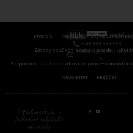
Pravidla
Zásady ochrany osobních úda
+48 668 559 599
Zásady používání souborů cookie
Kont
contact@fishmade.e
u
Bezpečnost a ochrana zdraví při práci – charakteris
Newsletter
Můj účet
© Fishmade.eu –
jedinečné rybářské
návnady