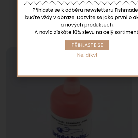
Barvivo – Standard – Rootbeer
Přihlaste se k odběru newsletteru Fishmade
19,00
zł
–
46,00
zł
buďte vždy v obraze. Dozvíte se jako první o a
a nových produktech.
Vyberte možnosti
A navíc získáte 10% slevu na celý sortiment
PŘIHLASTE SE
Ne, díky!