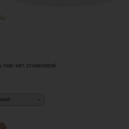
u:
y
,
FINE-ART
,
STANDARDNÍ
u