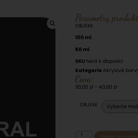
Parametry produkt
OBJEM:
100 ml
60 ml
SKU
Není k dispozici
Kategorie
Akrylové barv
Cena:
30,00
zł
–
40,00
zł
OBJEM
Přidat do košík