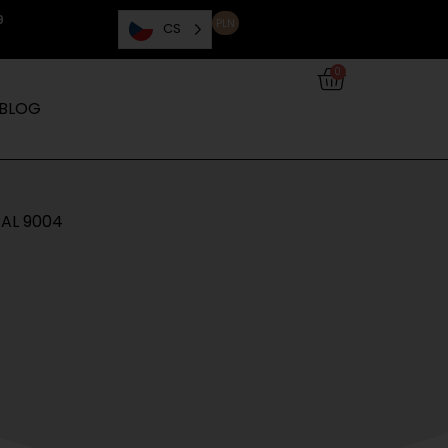
9
PLN
CS
0
BLOG
RAL 9004