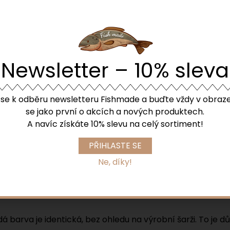
le normy RAL
u často k dispozici v široké škále barev podle standardu 
šťuje jednotnost a přesnost barev v různých aplikacích. Zd
Newsletter – 10% sleva
e se k odběru newsletteru Fishmade a buďte vždy v obraze
se jako první o akcích a nových produktech.
y čemuž lze najít přesně takovou barvu, jaká je pro konkr
A navíc získáte 10% slevu na celý sortiment!
PŘIHLASTE SE
y červené, žluté, modré, zelené a dalších barev.
Ne, díky!
ů bílé, šedé a černé.
é a fluorescenční odstíny a barvy se speciálními efekty.
á barva je identická, bez ohledu na výrobní šarži. To je důl