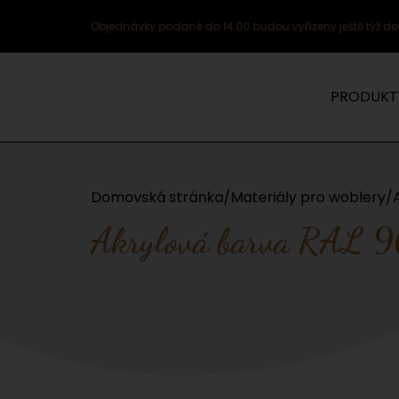
Objednávky podané do 14:00 budou vyřízeny ještě týž de
PRODUKT
Domovská stránka
/
Materiály pro woblery
/
Akrylová barva RAL 