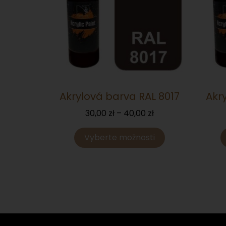
Akrylová barva RAL 8017
Akr
30,00
zł
–
40,00
zł
Vyberte možnosti