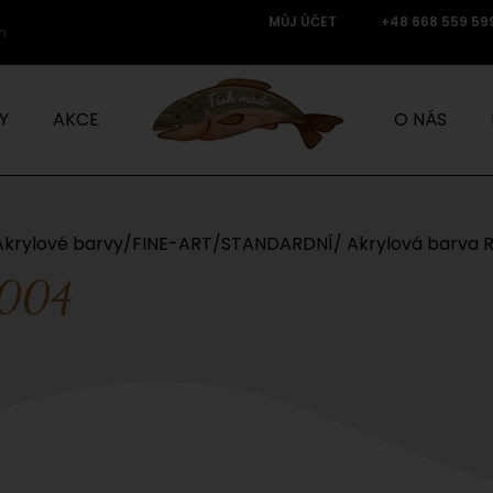
MŮJ ÚČET
+48 668 559 59
n.
Y
AKCE
O NÁS
Akrylové barvy
/
FINE-ART
/
STANDARDNÍ
/ Akrylová barva 
9004