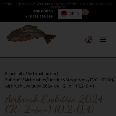
Bestellungen, die bis 14:00 Uhr eingehen, werden noch am selben Tag
bearbeitet.
MEIN KONTO
PLN
DE
+48 668 559 599
0
Startseite
/
Airbrushes und
Zubehör
/
Airbrushes
/
Harder&Steenbeck
/
EVOLUTION
/
Airbrush Evolution 2024 CR+ 2-in-1 (0,2+0,4)
Airbrush Evolution 2024
CR+ 2-in-1 (0,2+0,4)