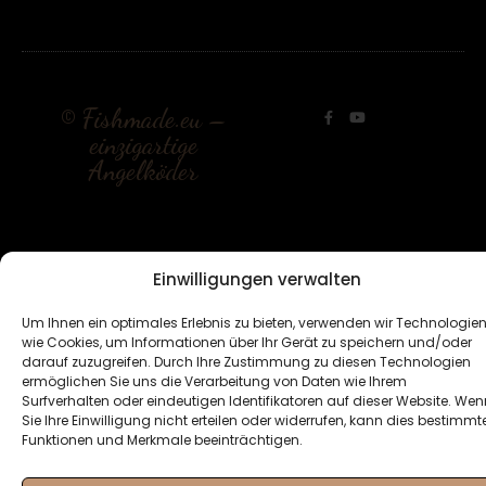
© Fishmade.eu –
einzigartige
Angelköder
Einwilligungen verwalten
Um Ihnen ein optimales Erlebnis zu bieten, verwenden wir Technologie
wie Cookies, um Informationen über Ihr Gerät zu speichern und/oder
darauf zuzugreifen. Durch Ihre Zustimmung zu diesen Technologien
ermöglichen Sie uns die Verarbeitung von Daten wie Ihrem
Surfverhalten oder eindeutigen Identifikatoren auf dieser Website. Wen
Sie Ihre Einwilligung nicht erteilen oder widerrufen, kann dies bestimmt
Funktionen und Merkmale beeinträchtigen.