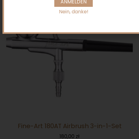
ANMELDEN
Nein, danke!
Fine-Art 180AT Airbrush 3-in-1-Set
180,00
zł