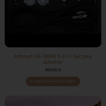
Airbrush FA-186XK 3-in-1-Set plus
Zubehör
300,00
zł
In den Warenkorb legen