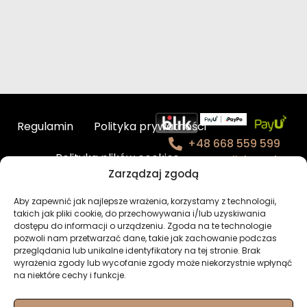
Regulamin
Polityka prywatności
+48 668 559 599
Polityka plików cookies
contact@fishmade.e
Zarządzaj zgodą
u
Kontakt
Aby zapewnić jak najlepsze wrażenia, korzystamy z technologii,
takich jak pliki cookie, do przechowywania i/lub uzyskiwania
BHP – charakterystyka produktów
dostępu do informacji o urządzeniu. Zgoda na te technologie
pozwoli nam przetwarzać dane, takie jak zachowanie podczas
Newsletter
Moje konto
przeglądania lub unikalne identyfikatory na tej stronie. Brak
wyrażenia zgody lub wycofanie zgody może niekorzystnie wpłynąć
na niektóre cechy i funkcje.