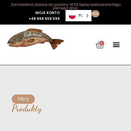
Zamówienia złożone do godziny 14:00 będą realizowane tego
samego dnia.
MOJE KONTO
PLN
PL
+48 668 559 599
0
Filtry
Produkty