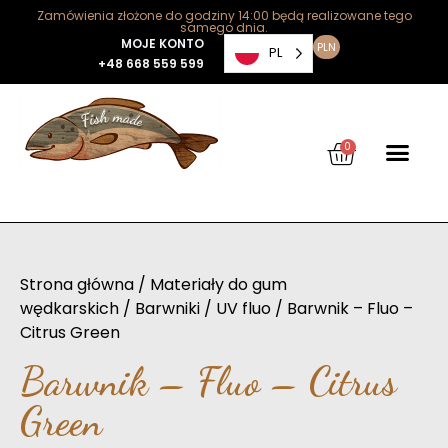
Zamówienia złożone do godziny 14:00 będą realizowane tego
samego dnia.
MOJE KONTO
PLN
PL
+48 668 559 599
0
Strona główna
/
Materiały do gum
wędkarskich
/
Barwniki
/
UV fluo
/ Barwnik – Fluo –
Citrus Green
Barwnik – Fluo – Citrus
Green