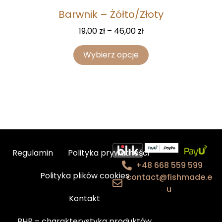
Barwnik – Żółto/Złoty
19,00
zł
–
46,00
zł
Wybierz opcje
Regulamin
Polityka prywatności
+48 668 559 599
Polityka plików cookies
contact@fishmade.e
u
Kontakt
BHP – charakterystyka produktów