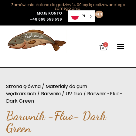
Zamówienia złożone do godziny 14:00 będą realizowane tego
samego dnia.
MOJE KONTO
PLN
PL
+48 668 559 599
0
Strona główna
/
Materiały do gum
wędkarskich
/
Barwniki
/
UV fluo
/ Barwnik -Fluo-
Dark Green
Barwnik -Fluo- Dark
Green