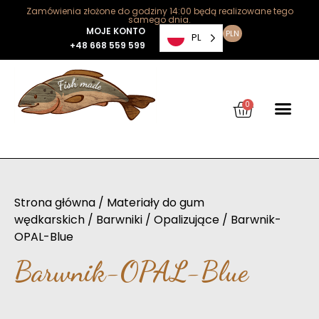
Zamówienia złożone do godziny 14:00 będą realizowane tego
samego dnia.
MOJE KONTO
PLN
PL
+48 668 559 599
0
Strona główna
/
Materiały do gum
wędkarskich
/
Barwniki
/
Opalizujące
/ Barwnik-
OPAL-Blue
Barwnik-OPAL-Blue