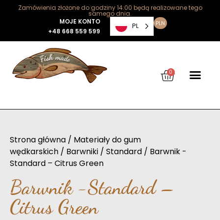
Zamówienia złożone do godziny 14:00 będą realizowane tego
samego dnia.
MOJE KONTO
PLN
PL
+48 668 559 599
0
Strona główna
/
Materiały do gum
wędkarskich
/
Barwniki
/
Standard
/ Barwnik -
Standard – Citrus Green
Barwnik -Standard –
Citrus Green