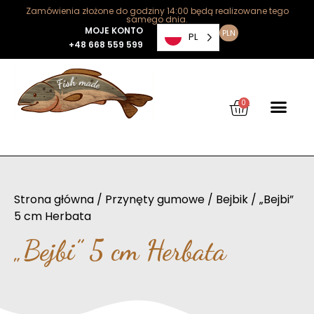
Zamówienia złożone do godziny 14:00 będą realizowane tego
samego dnia.
MOJE KONTO
PLN
PL
+48 668 559 599
0
Strona główna
/
Przynęty gumowe
/
Bejbik
/ „Bejbi”
5 cm Herbata
„Bejbi” 5 cm Herbata