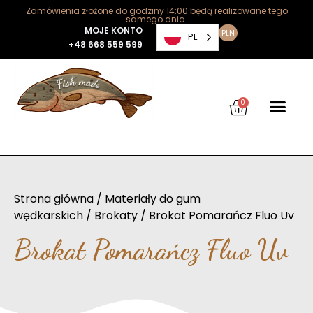
Zamówienia złożone do godziny 14:00 będą realizowane tego
samego dnia.
MOJE KONTO
PLN
PL
+48 668 559 599
0
Strona główna
/
Materiały do gum
wędkarskich
/
Brokaty
/ Brokat Pomarańcz Fluo Uv
Brokat Pomarańcz Fluo Uv