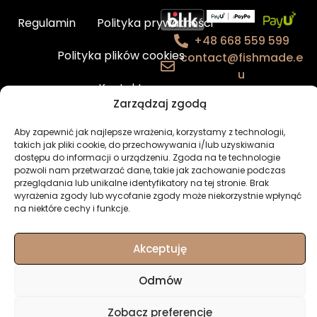
Regulamin
Polityka prywatności
+48 668 559 599
Polityka plików cookies
contact@fishmade.e
u
Kontakt
Zarządzaj zgodą
BHP – charakterystyka produktów
Aby zapewnić jak najlepsze wrażenia, korzystamy z technologii,
takich jak pliki cookie, do przechowywania i/lub uzyskiwania
Newsletter
Moje konto
dostępu do informacji o urządzeniu. Zgoda na te technologie
pozwoli nam przetwarzać dane, takie jak zachowanie podczas
przeglądania lub unikalne identyfikatory na tej stronie. Brak
wyrażenia zgody lub wycofanie zgody może niekorzystnie wpłynąć
na niektóre cechy i funkcje.
© Fishmade.eu -
Akceptuję
wyjątkowe przynęty
wędkarskie
Odmów
Zobacz preferencje