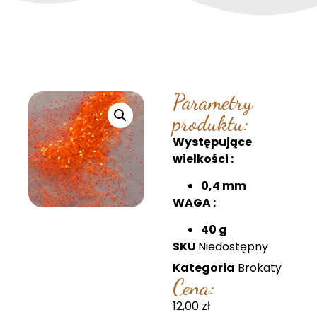
Parametry
produktu:
Występujące
wielkości :
0,4 mm
WAGA :
40 g
SKU
Niedostępny
Kategoria
Brokaty
Cena:
12,00
zł