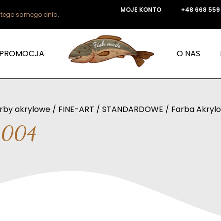
MOJE KONTO
+48 668 559
e tego samego dnia.
PROMOCJA
O NAS
rby akrylowe
/
FINE-ART
/
STANDARDOWE
/ Farba Akryl
 2004