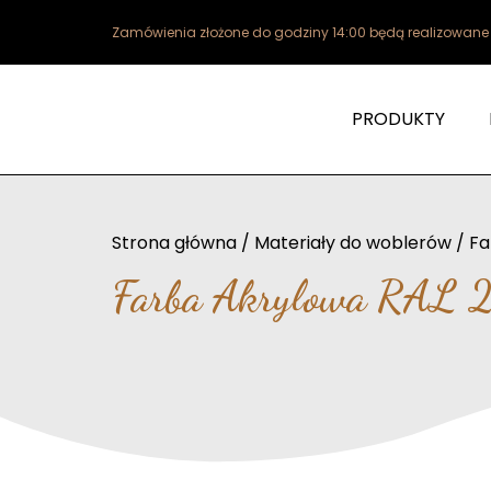
Zamówienia złożone do godziny 14:00 będą realizowan
PRODUKTY
Strona główna
/
Materiały do woblerów
/
Fa
Farba Akrylowa RAL