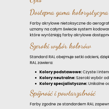
Dostępna gama kolorystyczn
Farby akrylowe nietoksyczne do aerograf
uznany na całym świecie system kodowani
które wyróżniają farby akrylowe dostępn
Szeroki wybór kolorów
Standard RAL obejmuje setki odcieni, dzię
RAL zawiera:
Kolory podstawowe:
Czyste i intens
Kolory neutralne:
Szeroki wybór odcie
Kolory specjalistyczne:
Unikalne od
Spójność i powtarzalność
Farby zgodne ze standardem RAL zapewniają