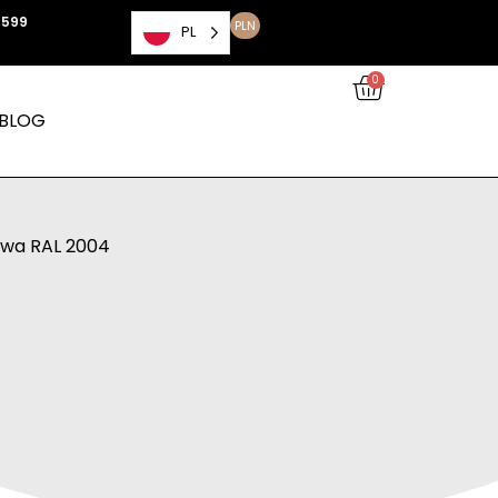
 599
PLN
PL
0
BLOG
owa RAL 2004