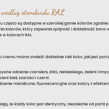
a według standardu RAL
u często są dostępne w szerokiej gamie kolorów zgodnie
a kolorów, który zapewnia spójność i dokładność barw w
e w kolorach RAL:
ki czemu można znaleźć dokładnie taki kolor, jaki jest po
ywne odcienie czerwieni, żółci, niebieskiego, zieleni i innyc
ni bieli, szarości i czerni.
cienie metaliczne, fluorescencyjne oraz kolory z efekte
, że każdy kolor jest identyczny, niezależnie od partii p