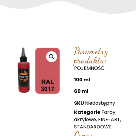
Parametry
produktu:
POJEMNOŚĆ :
100 ml
60 ml
SKU
Niedostępny
Kategorie
Farby
akrylowe
,
FINE-ART
,
STANDARDOWE
Cena: