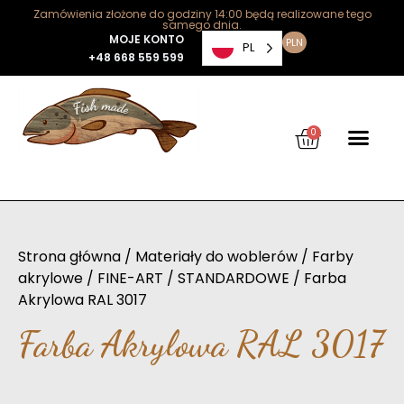
Zamówienia złożone do godziny 14:00 będą realizowane tego
samego dnia.
MOJE KONTO
PLN
PL
+48 668 559 599
0
Strona główna
/
Materiały do woblerów
/
Farby
akrylowe
/
FINE-ART
/
STANDARDOWE
/ Farba
Akrylowa RAL 3017
Farba Akrylowa RAL 3017