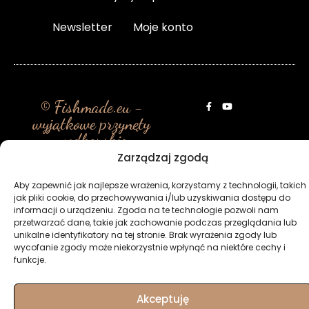
Newsletter
Moje konto
© Fishmade.eu -
wyjątkowe przynęty
wędkarskie
Zarządzaj zgodą
Aby zapewnić jak najlepsze wrażenia, korzystamy z technologii, takich
jak pliki cookie, do przechowywania i/lub uzyskiwania dostępu do
informacji o urządzeniu. Zgoda na te technologie pozwoli nam
przetwarzać dane, takie jak zachowanie podczas przeglądania lub
unikalne identyfikatory na tej stronie. Brak wyrażenia zgody lub
wycofanie zgody może niekorzystnie wpłynąć na niektóre cechy i
funkcje.
Akceptuję