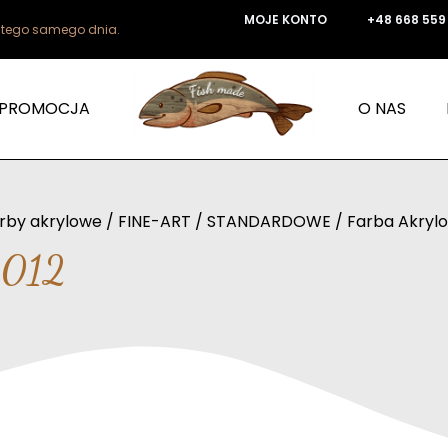
MOJE KONTO
+48 668 559
e tego samego dnia.
PROMOCJA
O NAS
rby akrylowe
/
FINE-ART
/
STANDARDOWE
/ Farba Akryl
5012