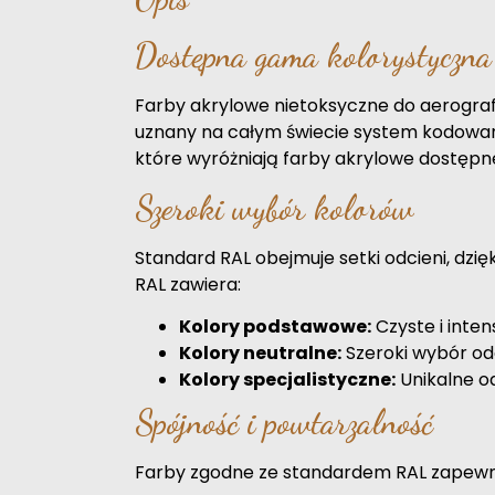
Dostępna gama kolorystyczn
Farby akrylowe nietoksyczne do aerograf
uznany na całym świecie system kodowani
które wyróżniają farby akrylowe dostępn
Szeroki wybór kolorów
Standard RAL obejmuje setki odcieni, dzię
RAL zawiera:
Kolory podstawowe:
Czyste i intens
Kolory neutralne:
Szeroki wybór odcie
Kolory specjalistyczne:
Unikalne od
Spójność i powtarzalność
Farby zgodne ze standardem RAL zapewniają