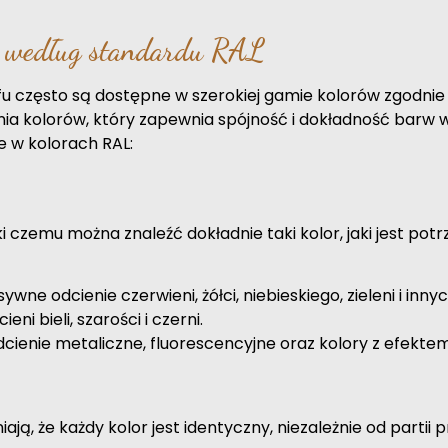
a według standardu RAL
u często są dostępne w szerokiej gamie kolorów zgodnie
a kolorów, który zapewnia spójność i dokładność barw w
e w kolorach RAL:
ki czemu można znaleźć dokładnie taki kolor, jaki jest po
ywne odcienie czerwieni, żółci, niebieskiego, zieleni i innyc
ni bieli, szarości i czerni.
cienie metaliczne, fluorescencyjne oraz kolory z efekte
, że każdy kolor jest identyczny, niezależnie od partii p