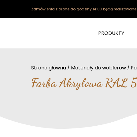
Zamówienia złożone do godziny 14:00 będą realizowan
PRODUKTY
Strona główna
/
Materiały do woblerów
/
Fa
Farba Akrylowa RAL 