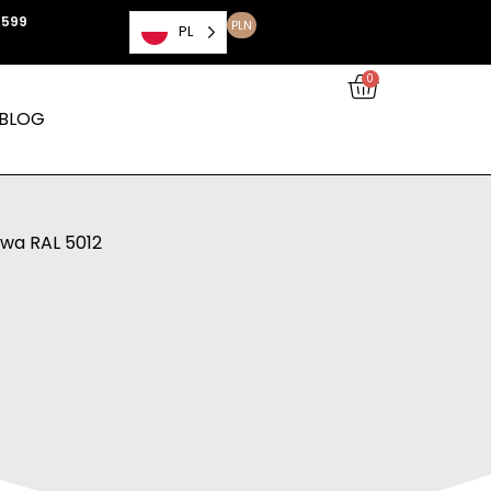
 599
PLN
PL
0
BLOG
owa RAL 5012