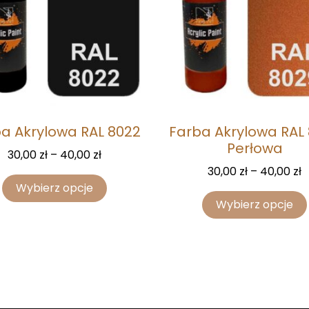
a Akrylowa RAL 8022
Farba Akrylowa RAL
Perłowa
30,00
zł
–
40,00
zł
30,00
zł
–
40,00
zł
Wybierz opcje
Wybierz opcje