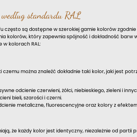
a według standardu RAL
u często są dostępne w szerokiej gamie kolorów zgodnie
a kolorów, który zapewnia spójność i dokładność barw w
e w kolorach RAL:
ki czemu można znaleźć dokładnie taki kolor, jaki jest po
ywne odcienie czerwieni, żółci, niebieskiego, zieleni i innyc
ni bieli, szarości i czerni.
cienie metaliczne, fluorescencyjne oraz kolory z efekte
, że każdy kolor jest identyczny, niezależnie od partii p