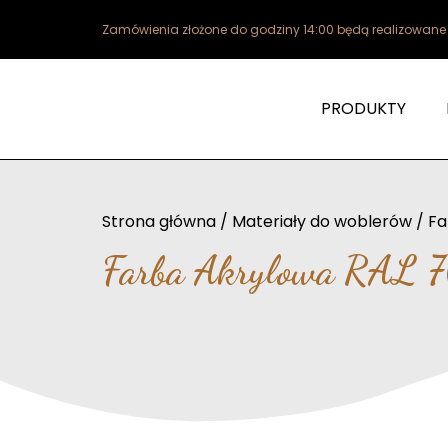
Zamówienia złożone do godziny 14:00 będą realizowan
PRODUKTY
Strona główna
/
Materiały do woblerów
/
Fa
Farba Akrylowa RAL 