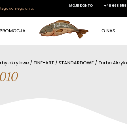
MOJE KONTO
+48 668 559
e tego samego dnia.
PROMOCJA
O NAS
rby akrylowe
/
FINE-ART
/
STANDARDOWE
/ Farba Akryl
7010