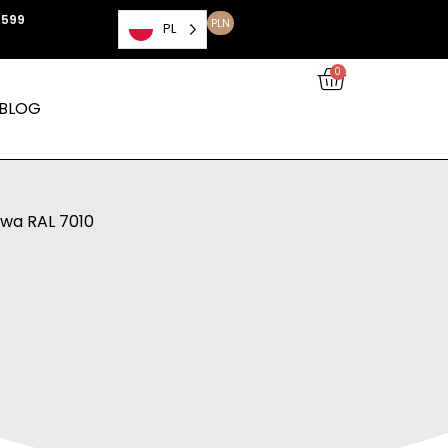
 599
PLN
PL
0
BLOG
owa RAL 7010