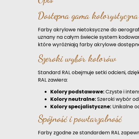
Dostępna gama kolorystyczn
Farby akrylowe nietoksyczne do aerograf
uznany na całym świecie system kodowani
które wyróżniają farby akrylowe dostępn
Szeroki wybór kolorów
Standard RAL obejmuje setki odcieni, dzię
RAL zawiera:
Kolory podstawowe:
Czyste i intens
Kolory neutralne:
Szeroki wybór odcie
Kolory specjalistyczne:
Unikalne od
Spójność i powtarzalność
Farby zgodne ze standardem RAL zapewniają