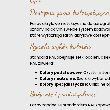
Dostępna gama kolorystyczn
Farby akrylowe nietoksyczne do aerograf
uznany na całym świecie system kodowani
które wyróżniają farby akrylowe dostępn
Szeroki wybór kolorów
Standard RAL obejmuje setki odcieni, dzię
RAL zawiera:
Kolory podstawowe:
Czyste i intens
Kolory neutralne:
Szeroki wybór odcie
Kolory specjalistyczne:
Unikalne od
Spójność i powtarzalność
Farby zgodne ze standardem RAL zapewniają