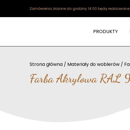
Zamówienia złożone do godziny 14:00 będą realizowan
PRODUKTY
Strona główna
/
Materiały do woblerów
/
Fa
Farba Akrylowa RAL 