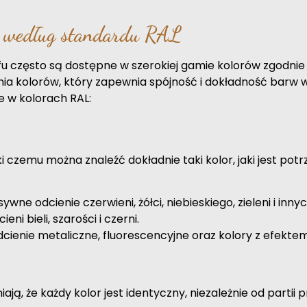
a według standardu RAL
u często są dostępne w szerokiej gamie kolorów zgodnie
a kolorów, który zapewnia spójność i dokładność barw w
e w kolorach RAL:
ki czemu można znaleźć dokładnie taki kolor, jaki jest po
ywne odcienie czerwieni, żółci, niebieskiego, zieleni i innyc
ni bieli, szarości i czerni.
cienie metaliczne, fluorescencyjne oraz kolory z efekte
, że każdy kolor jest identyczny, niezależnie od partii p