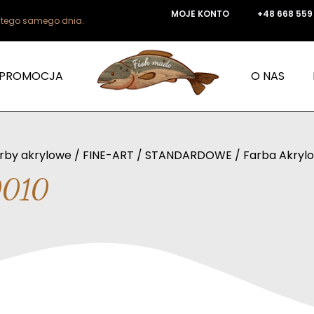
MOJE KONTO
+48 668 559
e tego samego dnia.
PROMOCJA
O NAS
rby akrylowe
/
FINE-ART
/
STANDARDOWE
/ Farba Akryl
9010