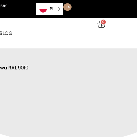
 599
PLN
PL
0
BLOG
owa RAL 9010