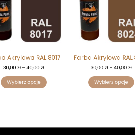
a Akrylowa RAL 8017
Farba Akrylowa RAL
30,00
zł
–
40,00
zł
30,00
zł
–
40,00
zł
Wybierz opcje
Wybierz opcje