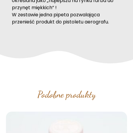
określana jako „najlepsza na rynku farba do
przynęt miękkich” !
W zestawie jedna pipeta pozwalająca
przenieść produkt do pistoletu aerografu.
Podobne produkty