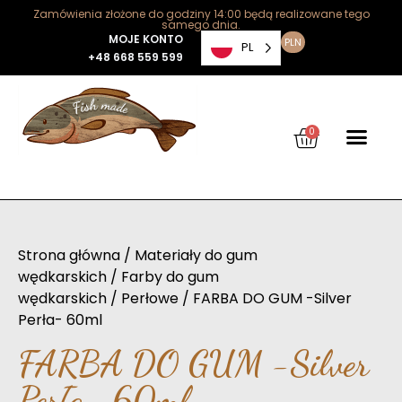
Zamówienia złożone do godziny 14:00 będą realizowane tego
samego dnia.
MOJE KONTO
PLN
PL
+48 668 559 599
0
Strona główna
/
Materiały do gum
wędkarskich
/
Farby do gum
wędkarskich
/
Perłowe
/ FARBA DO GUM -Silver
Perła- 60ml
FARBA DO GUM -Silver
Perła- 60ml