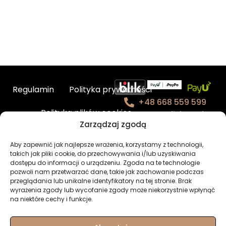
Regulamin
Polityka prywatności
+48 668 559 599
Polityka plików cookies
contact@fishmade.e
Zarządzaj zgodą
u
Kontakt
Aby zapewnić jak najlepsze wrażenia, korzystamy z technologii,
takich jak pliki cookie, do przechowywania i/lub uzyskiwania
BHP – charakterystyka produktów
dostępu do informacji o urządzeniu. Zgoda na te technologie
pozwoli nam przetwarzać dane, takie jak zachowanie podczas
przeglądania lub unikalne identyfikatory na tej stronie. Brak
Newsletter
Moje konto
wyrażenia zgody lub wycofanie zgody może niekorzystnie wpłynąć
na niektóre cechy i funkcje.