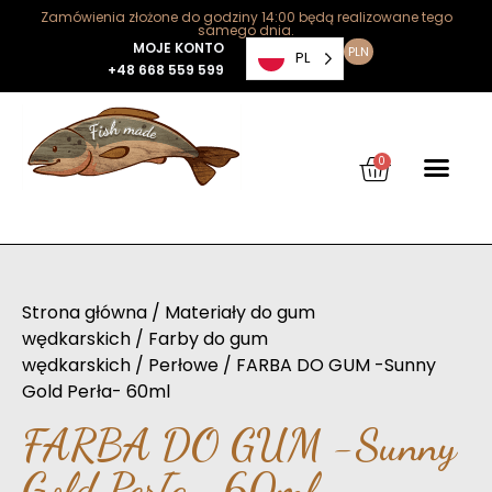
Zamówienia złożone do godziny 14:00 będą realizowane tego
samego dnia.
MOJE KONTO
PLN
PL
+48 668 559 599
0
Strona główna
/
Materiały do gum
wędkarskich
/
Farby do gum
wędkarskich
/
Perłowe
/ FARBA DO GUM -Sunny
Gold Perła- 60ml
FARBA DO GUM -Sunny
Gold Perła- 60ml