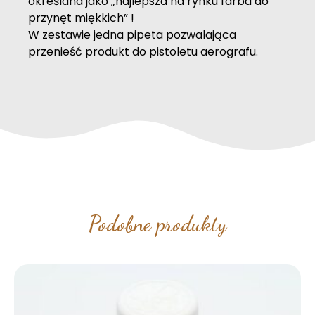
określana jako „najlepsza na rynku farba do
przynęt miękkich” !
W zestawie jedna pipeta pozwalająca
przenieść produkt do pistoletu aerografu.
Podobne produkty