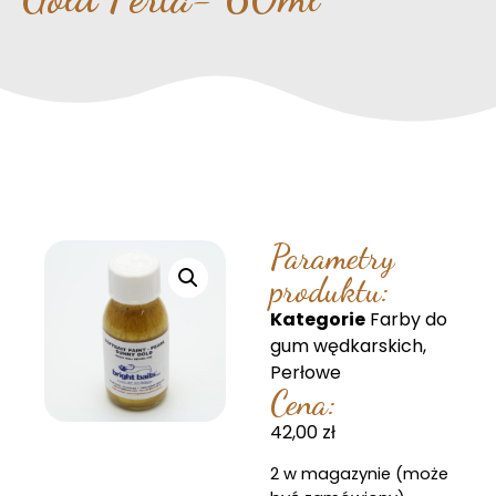
Parametry
produktu:
Kategorie
Farby do
gum wędkarskich
,
Perłowe
Cena:
42,00
zł
2 w magazynie (może