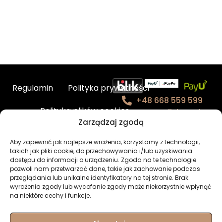
Regulamin
Polityka prywatności
+48 668 559 599
Polityka plików cookies
contact@fishmade.e
Zarządzaj zgodą
u
Kontakt
Aby zapewnić jak najlepsze wrażenia, korzystamy z technologii,
takich jak pliki cookie, do przechowywania i/lub uzyskiwania
BHP – charakterystyka produktów
dostępu do informacji o urządzeniu. Zgoda na te technologie
pozwoli nam przetwarzać dane, takie jak zachowanie podczas
przeglądania lub unikalne identyfikatory na tej stronie. Brak
Newsletter
Moje konto
wyrażenia zgody lub wycofanie zgody może niekorzystnie wpłynąć
na niektóre cechy i funkcje.