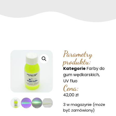
Parametry
produktu:
Kategorie
Farby do
gum wędkarskich
,
UV fluo
Cena:
42,00
zł
3 w magazynie (może
być zamówiony)