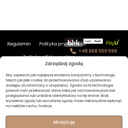
Regulamin
Polityka prywatności
+48 668 559 599
Polityka plików cookies
contact@fishmade.e
Zarządzaj zgodą
u
Kontakt
Aby zapewnić jak najlepsze wrażenia, korzystamy z technologii,
takich jak pliki cookie, do przechowywania i/lub uzyskiwania
BHP – charakterystyka produktów
dostępu do informacji o urządzeniu. Zgoda na te technologie
pozwoli nam przetwarzać dane, takie jak zachowanie podczas
przeglądania lub unikalne identyfikatory na tej stronie. Brak
Newsletter
Moje konto
wyrażenia zgody lub wycofanie zgody może niekorzystnie wpłynąć
na niektóre cechy i funkcje.
Akceptuję