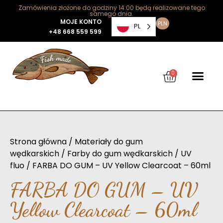
Zamówienia złożone do godziny 14:00 będą realizowane tego
samego dnia.
MOJE KONTO
PLN
PL
+48 668 559 599
0
Strona główna
/
Materiały do gum
wędkarskich
/
Farby do gum wędkarskich
/
UV
fluo
/ FARBA DO GUM – UV Yellow Clearcoat – 60ml
FARBA DO GUM – UV
Yellow Clearcoat – 60ml