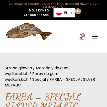
Zamówienia złożone do godziny 14:00 będą realizowane tego
samego dnia.
MOJE KONTO
PLN
PL
+48 668 559 599
0
Strona główna
/
Materiały do gum
wędkarskich
/
Farby do gum
wędkarskich
/
Specjal
/ FARBA – SPECJAL SILVER
METALIC
FARBA – SPECJAL
SILVER METALIC