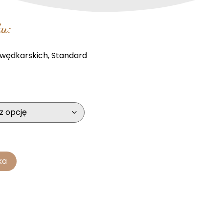
u:
 wędkarskich
,
Standard
ka