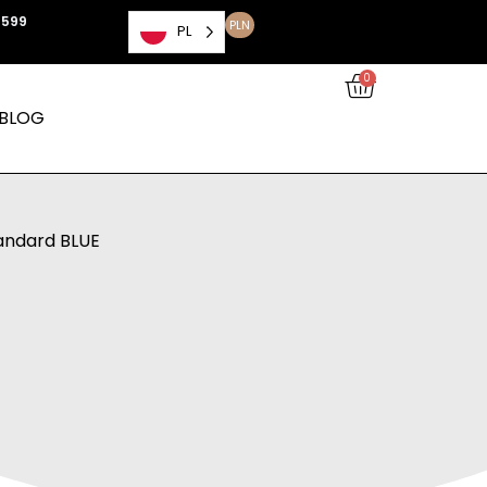
 599
PLN
PL
0
BLOG
andard BLUE