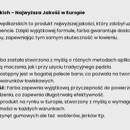
ich – Najwyższa Jakość w Europie
karskich to produkt najwyższej jakości, który zdobył uz
ncie. Dzięki wyjątkowej formule, farba gwarantuje dosk
yby, zapewniając tym samym skuteczność w łowieniu.
ba została stworzona z myślą o różnych metodach aplika
maczania, jak i przy użyciu tradycyjnego pędzla.
ostępny jest w bogatej palecie barw, co pozwala na twor
 warunków łowiskowych.
ść:
Farba zapewnia wyjątkową przyczepność do powierzch
dzenia, co zapewnia długotrwałą efektywność.
 produkt na rynku w Europie, stworzony z myślą o wymag
dności w każdych warunkach.
zynęt gumowych ale też woblerów, jerków itp.