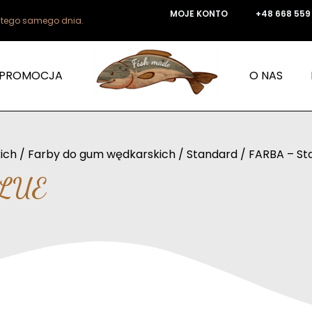
MOJE KONTO
+48 668 559
e tego samego dnia.
PROMOCJA
O NAS
ich
/
Farby do gum wędkarskich
/
Standard
/ FARBA – St
BLUE