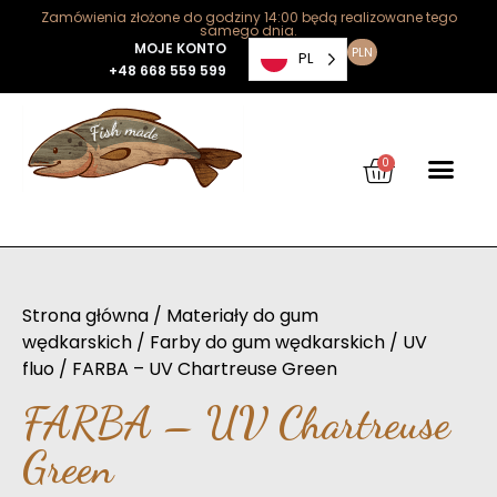
Zamówienia złożone do godziny 14:00 będą realizowane tego
samego dnia.
MOJE KONTO
PLN
PL
+48 668 559 599
0
Strona główna
/
Materiały do gum
wędkarskich
/
Farby do gum wędkarskich
/
UV
fluo
/ FARBA – UV Chartreuse Green
FARBA – UV Chartreuse
Green