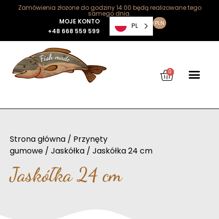
Zamówienia złożone do godziny 14:00 będą realizowane tego
samego dnia.
MOJE KONTO
PLN
PL
+48 668 559 599
0
Strona główna
/
Przynęty
gumowe
/
Jaskółka
/ Jaskółka 24 cm
Jaskółka 24 cm