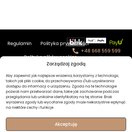
Regulamin
Polityka prywatności
+48 668 559 599
Polityka plików cookies
contact@fishmade.e
Zarządzaj zgodą
u
Kontakt
Aby zapewnić jak najlepsze wrażenia, korzystamy z technologii,
takich jak pliki cookie, do przechowywania i/lub uzyskiwania
BHP – charakterystyka produktów
dostępu do informacji o urządzeniu. Zgoda na te technologie
pozwoli nam przetwarzać dane, takie jak zachowanie podczas
Newsletter
Moje konto
przeglądania lub unikalne identyfikatory na tej stronie. Brak
wyrażenia zgody lub wycofanie zgody może niekorzystnie wpłynąć
na niektóre cechy i funkcje.
Akceptuję
© Fishmade.eu -