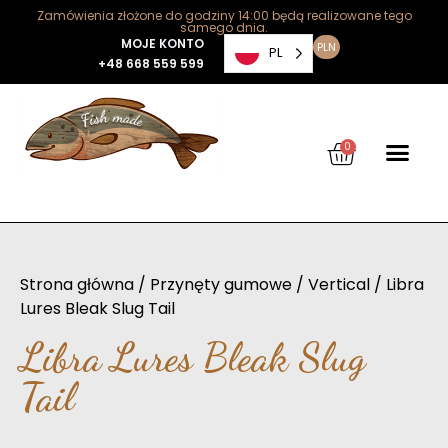
Zamówienia złożone do godziny 14:00 będą realizowane tego
samego dnia.
MOJE KONTO
PLN
PL
+48 668 559 599
0
Strona główna
/
Przynęty gumowe
/
Vertical
/ Libra
Lures Bleak Slug Tail
Libra Lures Bleak Slug
Tail