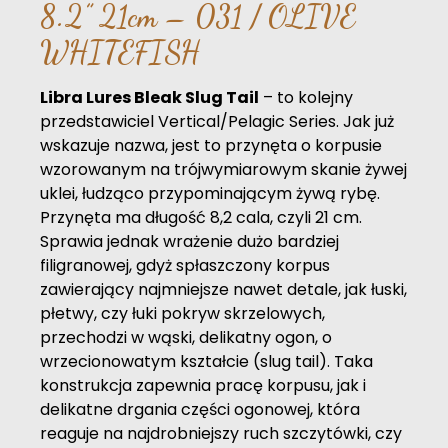
8.2” 21cm – 031 / OLIVE
WHITEFISH
Libra Lures Bleak Slug Tail
– to kolejny
przedstawiciel Vertical/Pelagic Series. Jak już
wskazuje nazwa, jest to przynęta o korpusie
wzorowanym na trójwymiarowym skanie żywej
uklei, łudząco przypominającym żywą rybę.
Przynęta ma długość 8,2 cala, czyli 21 cm.
Sprawia jednak wrażenie dużo bardziej
filigranowej, gdyż spłaszczony korpus
zawierający najmniejsze nawet detale, jak łuski,
płetwy, czy łuki pokryw skrzelowych,
przechodzi w wąski, delikatny ogon, o
wrzecionowatym kształcie (slug tail). Taka
konstrukcja zapewnia pracę korpusu, jak i
delikatne drgania części ogonowej, która
reaguje na najdrobniejszy ruch szczytówki, czy