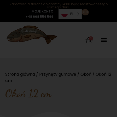
Zamówienia złożone do godziny 14:00 będą realizowane tego
samego dnia.
MOJE KONTO
PLN
PL
+48 668 559 599
0
Strona główna
/
Przynęty gumowe
/
Okoń
/ Okoń 12
cm
Okoń 12 cm