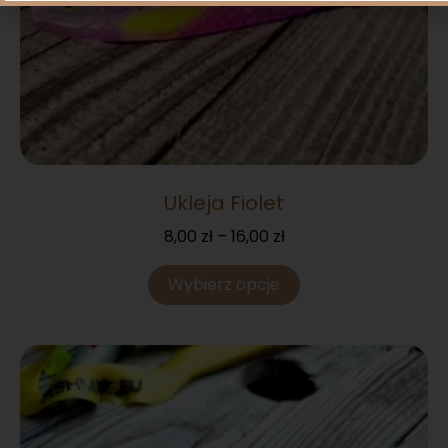
Ukleja Fiolet
8,00
zł
–
16,00
zł
Wybierz opcje