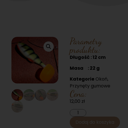
Parametry
produktu:
Długość : 12 cm
Masa : 22 g
Kategorie
Okoń
,
Przynęty gumowe
Cena:
12,00
zł
Dodaj do koszyka