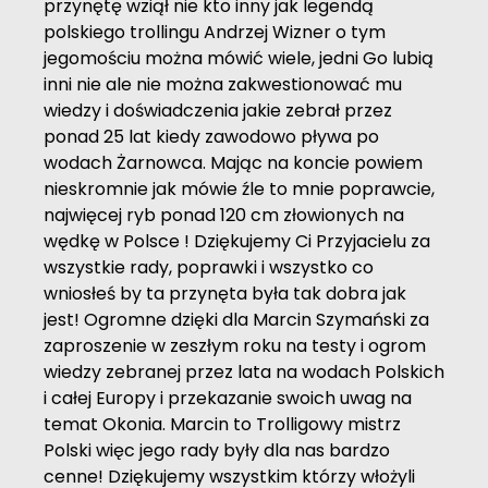
przynętę wziął nie kto inny jak legendą
polskiego trollingu
Andrzej Wizner
o tym
jegomościu można mówić wiele, jedni Go lubią
inni nie ale nie można zakwestionować mu
wiedzy i doświadczenia jakie zebrał przez
ponad 25 lat kiedy zawodowo pływa po
wodach Żarnowca. Mając na koncie powiem
nieskromnie jak mówie źle to mnie poprawcie,
najwięcej ryb ponad 120 cm złowionych na
wędkę w Polsce ! Dziękujemy Ci Przyjacielu za
wszystkie rady, poprawki i wszystko co
wniosłeś by ta przynęta była tak dobra jak
jest! Ogromne dzięki dla
Marcin Szymański
za
zaproszenie w zeszłym roku na testy i ogrom
wiedzy zebranej przez lata na wodach Polskich
i całej Europy i przekazanie swoich uwag na
temat Okonia. Marcin to Trolligowy mistrz
Polski więc jego rady były dla nas bardzo
cenne! Dziękujemy wszystkim którzy włożyli