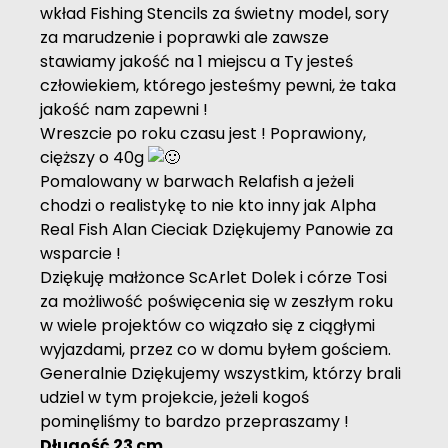
wkład
Fishing Stencils
za świetny model, sory
za marudzenie i poprawki ale zawsze
stawiamy jakość na 1 miejscu a Ty jesteś
człowiekiem, którego jesteśmy pewni, że taka
jakość nam zapewni !
Wreszcie po roku czasu jest ! Poprawiony,
cięższy o 40g
Pomalowany w barwach Relafish a jeżeli
chodzi o realistykę to nie kto inny jak
Alpha
Real Fish Alan Cieciak
Dziękujemy Panowie za
wsparcie !
Dziękuję małżonce ScArlet Dolek i córze Tosi
za możliwość poświęcenia się w zeszłym roku
w wiele projektów co wiązało się z ciągłymi
wyjazdami, przez co w domu byłem gościem.
Generalnie Dziękujemy wszystkim, którzy brali
udziel w tym projekcie, jeżeli kogoś
pominęliśmy to bardzo przepraszamy !
Długość 23 cm