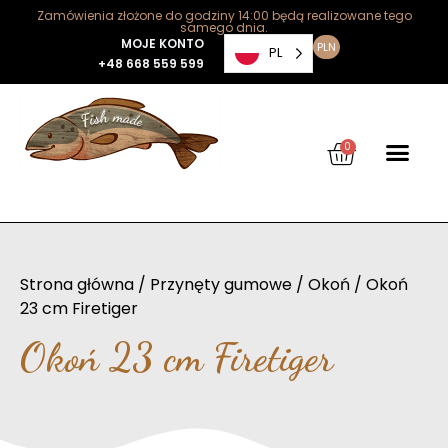
Zamówienia złożone do godziny 14:00 będą realizowane tego
samego dnia.
MOJE KONTO
PLN
PL
+48 668 559 599
0
Strona główna
/
Przynęty gumowe
/
Okoń
/ Okoń
23 cm Firetiger
Okoń 23 cm Firetiger