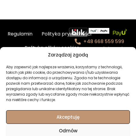
Regulamin
Polityka prywatności
+48 668 559 599
Polityka plików cookies
contact@fishmade.e
Zarządzaj zgodą
u
Kontakt
Aby zapewnić jak najlepsze wrażenia, korzystamy z technologii,
takich jak pliki cookie, do przechowywania i/lub uzyskiwania
BHP – charakterystyka produktów
dostępu do informacji o urządzeniu. Zgoda na te technologie
pozwoli nam przetwarzać dane, takie jak zachowanie podczas
przeglądania lub unikalne identyfikatory na tej stronie. Brak
Newsletter
Moje konto
wyrażenia zgody lub wycofanie zgody może niekorzystnie wpłynąć
na niektóre cechy i funkcje.
Akceptuję
© Fishmade.eu -
Odmów
wyjątkowe przynęty