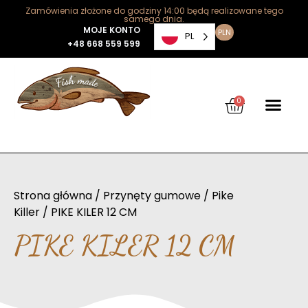
Zamówienia złożone do godziny 14:00 będą realizowane tego
samego dnia.
MOJE KONTO
PLN
PL
+48 668 559 599
0
Strona główna
/
Przynęty gumowe
/
Pike
Killer
/ PIKE KILER 12 CM
PIKE KILER 12 CM