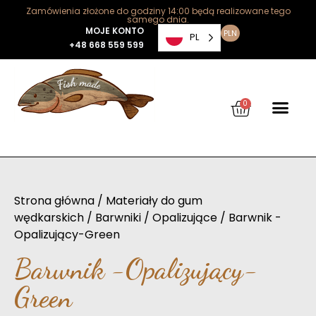
Zamówienia złożone do godziny 14:00 będą realizowane tego
samego dnia.
MOJE KONTO
PLN
PL
+48 668 559 599
0
Strona główna
/
Materiały do gum
wędkarskich
/
Barwniki
/
Opalizujące
/ Barwnik -
Opalizujący-Green
Barwnik -Opalizujący-
Green