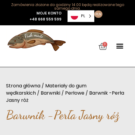
Zamówienia złożone do godziny 14:00 będą realizowane tego
samego dnia.
MOJE KONTO
PLN
PL
+48 668 559 599
0
Strona główna
/
Materiały do gum
wędkarskich
/
Barwniki
/
Perłowe
/ Barwnik -Perła
Jasny róż
Barwnik -Perła Jasny róż