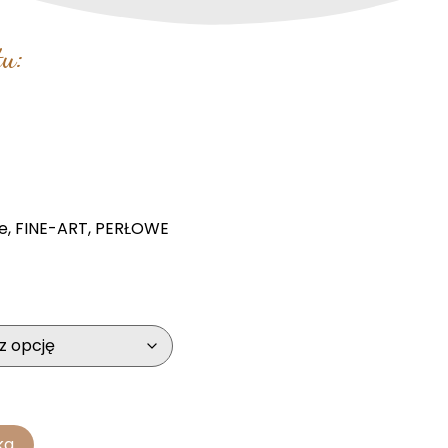
u:
e
,
FINE-ART
,
PERŁOWE
ka