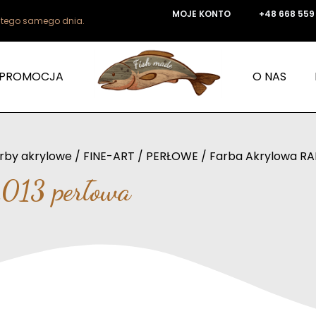
MOJE KONTO
+48 668 559
e tego samego dnia.
PROMOCJA
O NAS
rby akrylowe
/
FINE-ART
/
PERŁOWE
/ Farba Akrylowa RA
013 perłowa