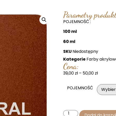
Parametry produkt
POJEMNOŚĆ :
100 ml
60 ml
SKU
Niedostępny
Kategorie
Farby akrylow
Cena:
39,00
zł
–
50,00
zł
POJEMNOŚĆ
Dodaj do koszy