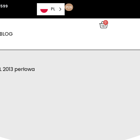
 599
PLN
PL
0
BLOG
L 2013 perłowa