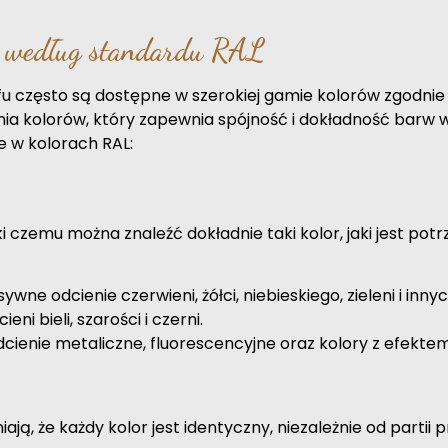
a według standardu RAL
u często są dostępne w szerokiej gamie kolorów zgodnie
a kolorów, który zapewnia spójność i dokładność barw w
e w kolorach RAL:
ki czemu można znaleźć dokładnie taki kolor, jaki jest po
ywne odcienie czerwieni, żółci, niebieskiego, zieleni i innyc
ni bieli, szarości i czerni.
cienie metaliczne, fluorescencyjne oraz kolory z efekte
, że każdy kolor jest identyczny, niezależnie od partii p