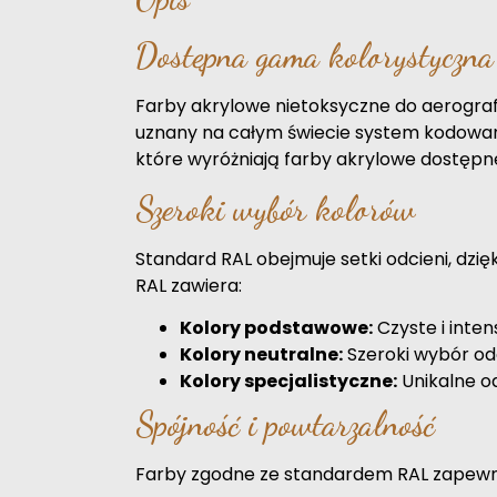
Dostępna gama kolorystyczn
Farby akrylowe nietoksyczne do aerograf
uznany na całym świecie system kodowani
które wyróżniają farby akrylowe dostępn
Szeroki wybór kolorów
Standard RAL obejmuje setki odcieni, dzię
RAL zawiera:
Kolory podstawowe:
Czyste i intens
Kolory neutralne:
Szeroki wybór odcie
Kolory specjalistyczne:
Unikalne od
Spójność i powtarzalność
Farby zgodne ze standardem RAL zapewniają