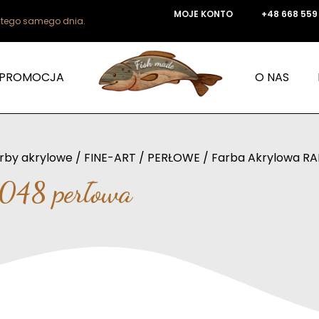
MOJE KONTO
+48 668 559
e tego samego dnia.
PROMOCJA
O NAS
rby akrylowe
/
FINE-ART
/
PERŁOWE
/ Farba Akrylowa RA
048 perłowa