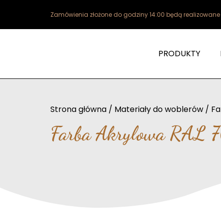
Zamówienia złożone do godziny 14:00 będą realizowan
PRODUKTY
Strona główna
/
Materiały do woblerów
/
Fa
Farba Akrylowa RAL 7