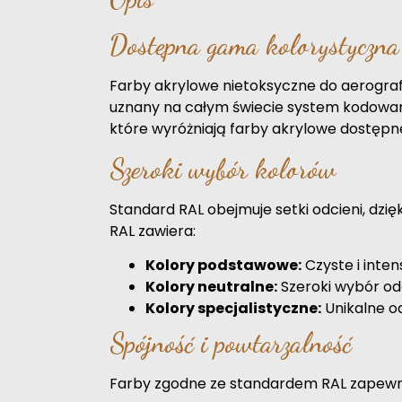
Dostępna gama kolorystyczn
Farby akrylowe nietoksyczne do aerograf
uznany na całym świecie system kodowani
które wyróżniają farby akrylowe dostępn
Szeroki wybór kolorów
Standard RAL obejmuje setki odcieni, dzię
RAL zawiera:
Kolory podstawowe:
Czyste i intens
Kolory neutralne:
Szeroki wybór odcie
Kolory specjalistyczne:
Unikalne od
Spójność i powtarzalność
Farby zgodne ze standardem RAL zapewniają