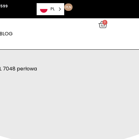
 599
PLN
PL
0
BLOG
L 7048 perłowa