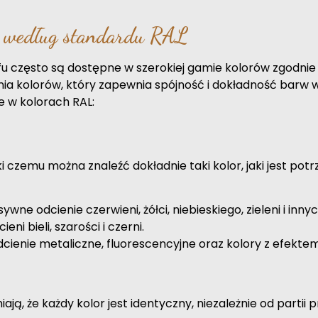
a według standardu RAL
u często są dostępne w szerokiej gamie kolorów zgodnie
a kolorów, który zapewnia spójność i dokładność barw w
e w kolorach RAL:
ki czemu można znaleźć dokładnie taki kolor, jaki jest po
ywne odcienie czerwieni, żółci, niebieskiego, zieleni i innyc
ni bieli, szarości i czerni.
cienie metaliczne, fluorescencyjne oraz kolory z efekte
, że każdy kolor jest identyczny, niezależnie od partii p