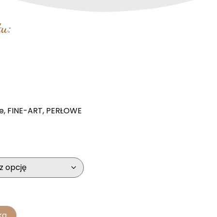
u:
e
,
FINE-ART
,
PERŁOWE
ka