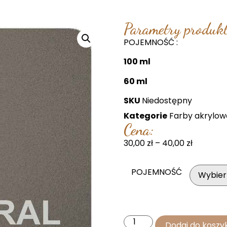
Parametry produkt
POJEMNOŚĆ :
100 ml
60 ml
SKU
Niedostępny
Kategorie
Farby akrylow
Cena:
30,00
zł
–
40,00
zł
POJEMNOŚĆ
Dodaj do koszy