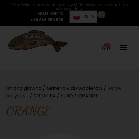
Zamówienia złożone do godziny 14:00 będą realizowane tego
samego dnia.
MOJE KONTO
PLN
PL
+48 668 559 599
0
Strona główna
/
Materiały do woblerów
/
Farby
akrylowe
/
CREATEX
/
FLUO
/ ORANGE
ORANGE