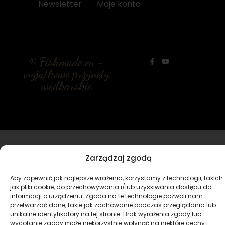
Newsletter
Moje konto
© Fishmade.eu -
wyjątkowe przynęty
wędkarskie
Zarządzaj zgodą
Aby zapewnić jak najlepsze wrażenia, korzystamy z technologii, takich
jak pliki cookie, do przechowywania i/lub uzyskiwania dostępu do
informacji o urządzeniu. Zgoda na te technologie pozwoli nam
przetwarzać dane, takie jak zachowanie podczas przeglądania lub
unikalne identyfikatory na tej stronie. Brak wyrażenia zgody lub
wycofanie zgody może niekorzystnie wpłynąć na niektóre cechy i