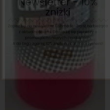
Newsletter - 10%
zniżki
Zapisz się na newsletter Fishmade i bądź na bieżąco
z aktualnościami. Dowiaduj się pierwszy o
promocjach i nowych produktach.
A do tego zgarnij 10% zniżki na cały asortyment!
ZAPISZ SIĘ
Nie, dzięki!