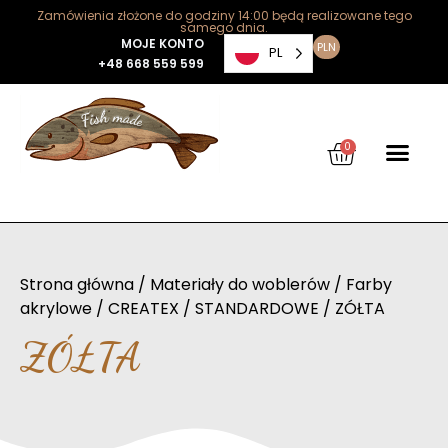
Zamówienia złożone do godziny 14:00 będą realizowane tego
samego dnia.
MOJE KONTO
PLN
PL
+48 668 559 599
0
Strona główna
/
Materiały do woblerów
/
Farby
akrylowe
/
CREATEX
/
STANDARDOWE
/ ZÓŁTA
ZÓŁTA